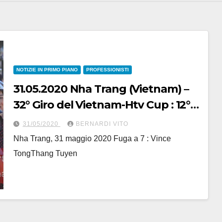
NOTIZIE IN PRIMO PIANO
PROFESSIONISTI
31.05.2020 Nha Trang (Vietnam) –
32° Giro del Vietnam-Htv Cup : 12°
Tappa a Tong Thanh Tuyen (Team
31/05/2020
BERNARDI VITO
Quan Doi)
Nha Trang, 31 maggio 2020 Fuga a 7 : Vince
TongThang Tuyen