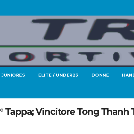
JUNIORES
ELITE / UNDER23
DONNE
HAND
12° Tappa; Vincitore Tong Thanh